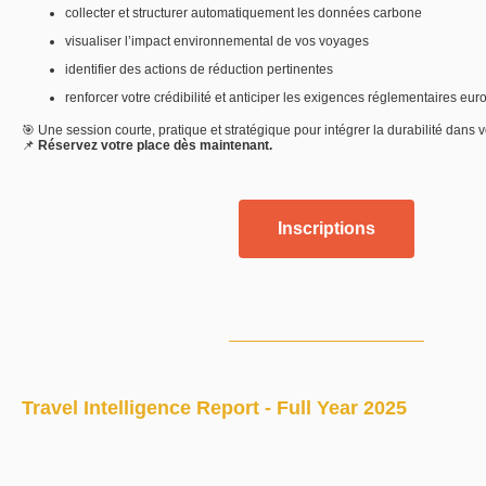
collecter
et
structurer
automatiquement
les
données
carbone
visualiser
l’impact
environnemental
de
vos
voyages
identifier
des
actions
de
réduction
pertinentes
renforcer
votre
crédibilité
et
anticiper
les
exigences
réglementaires
eur
🎯
Une
session
courte,
pratique
et
stratégique
pour
intégrer
la
durabilité
dans
v
📌
Réservez
votre
place
dès
maintenant.
Inscriptions
Travel Intelligence Report - Full Year 2025