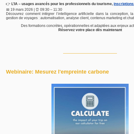
👉
L’IA –
usages
avancés
pour
les
professionnels
du
tourisme,
inscriptions
📅
19
mars
2026 | ⏰
09:
30 –
11:
30
Découvrez
comment
intégrer
l’intelligence
artificielle
dans
la
conception,
l
gestion
de
voyages :
automatisation,
analyse
client,
contenus
marketing
et
chat
Des
formations
concrètes,
opérationnelles
et
adaptées
aux
enjeux
ac
Réservez
votre
place
dès
maintenant
Webinaire: Mesurez l'empreinte carbone