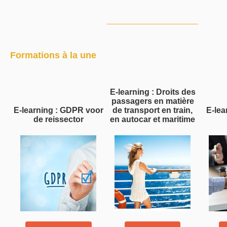
Formations à la une
E-learning : Droits des
passagers en matière
E-learning : GDPR voor
de transport en train,
E-lea
de reissector
en autocar et maritime