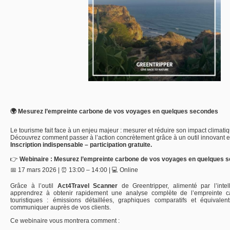
🌍
Mesurez
l’empreinte
carbone
de
vos
voyages
en
quelques
secondes
Le
tourisme
fait
face
à
un
enjeu
majeur :
mesurer
et
réduire
son
impact
climatiq
Découvrez
comment
passer
à
l’action
concrètement
grâce
à
un
outil
innovant
e
Inscription
indispensable –
participation
gratuite.
👉
Webinaire :
Mesurez
l’empreinte
carbone
de
vos
voyages
en
quelques
s
📅
17
mars
2026 | ⏰
13:
00 –
14:
00 | 💻
Online
Grâce
à
l’outil
Act4Travel
Scanner
de
Greentripper,
alimenté
par
l’int
apprendrez
à
obtenir
rapidement
une
analyse
complète
de
l’empreinte
c
touristiques :
émissions
détaillées,
graphiques
comparatifs
et
équivale
communiquer
auprès
de
vos
clients.
Ce
webinaire
vous
montrera
comment :