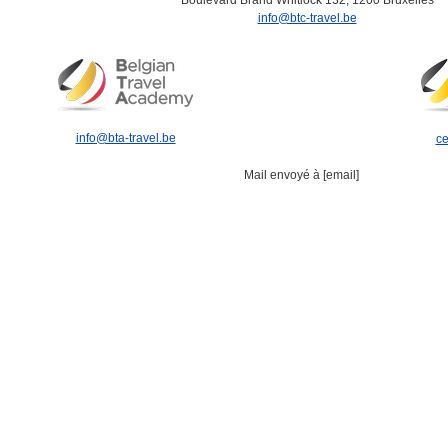
Boulevard Brand Whitlock 132, 1200 Bruxelles
info@btc-travel.be
info@bta-travel.be
ce
Mail envoyé à [email]