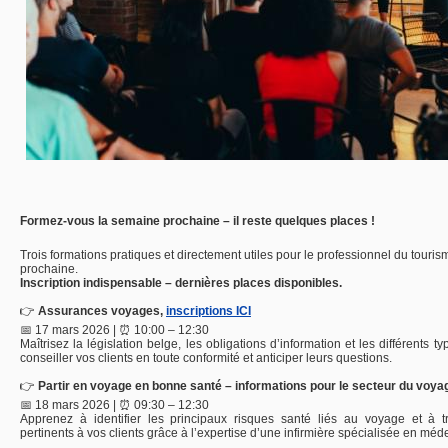
Formez-
vous
la
semaine
prochaine –
il
reste
quelques
places !
Trois
formations
pratiques
et
directement
utiles
pour le
professionnel
du
touri
prochaine.
Inscription
indispensable –
dernières
places
disponibles.
👉
Assurances
voyages,
inscriptions ICI
📅
17
mars
2026 | ⏰
10:
00 –
12:
30
Maîtrisez
la
législation
belge,
les
obligations
d’information
et
les
différents
ty
conseiller
vos
clients
en
toute
conformité
et
anticiper
leurs
questions.
👉
Partir
en
voyage
en
bonne
santé –
informations
pour
le
secteur
du
voya
📅
18
mars
2026 | ⏰
09:
30 –
12:
30
Apprenez
à
identifier
les
principaux
risques
santé
liés
au
voyage
et
à
pertinents
à
vos
clients
grâce
à
l’expertise
d’une
infirmière
spécialisée
en
méd