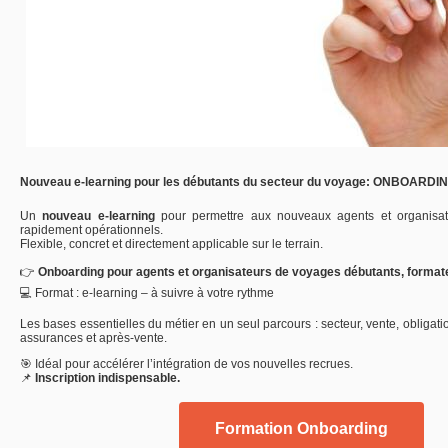
Nouveau
e-
learning
pour
les
débutants
du
secteur
du
voyage: ONBOARDI
Un
nouveau
e-
learning
pour
permettre
aux
nouveaux
agents
et
organisa
rapidement
opérationnels.
Flexible,
concret
et
directement
applicable
sur
le
terrain.
👉
Onboarding
pour
agents
et
organisateurs
de
voyages
débutants, format
💻
Format :
e-
learning –
à
suivre
à
votre
rythme
Les
bases
essentielles
du
métier
en
un
seul
parcours :
secteur,
vente,
obligat
assurances
et
après-
vente.
🎯
Idéal
pour
accélérer
l’intégration
de
vos
nouvelles
recrues.
📌
Inscription
indispensable.
Formation Onboarding