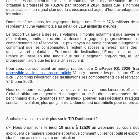
Les chiffres confirment que le secteur poursuit une croissance stable : le chi
organisé a progressé de
+3,26% par rapport à 2024
, tandis que le nombr
quasi stable — un signal clair que la croissance est aujourd’hui davantage por
les volumes.
Dans le même temps, les voyageurs belges ont effectué
37,6 millions de
représentant une valeur totale au détail de
31,9 milliards d’euros
.
Le rapport va au-delà des seuls volumes. Il montre notamment que janvier re
réservations, tandis qu’octobre à décembre gagnent progressivement 
comportements de réservation. Le prix moyen de vente continue d’augmente
confirmant que les consommateurs restent disposés à investir dans des
qualitatives et confortables. En termes de destinations, l’Europe reste domi
France et l’Italie en tête, tandis que sur le segment long-courrier, le J
progressent, alors que les États-Unis reculent.
Pour ceux qui souhaitent un aperçu rapide, notre
OnePager (Q1 2026 Trav
accessible via le lien dans cet article
. Vous y trouverez les principaux KPI
d’œil, y compris l’évolution des destinations, les comportements de réservatio
YTD pour 2026.
Nous nous tournons également vers l’avenir : en avril, nous lancerons officiel
Celui-ci offrira aux dirigeants et managers un accès direct aux données de
benchmarks et aux tendances afin de mieux appuyer leurs décisions stratégi
constante évolution, plus que jamais,
la donnée est essentielle pour se prépar
Souhaitez-vous en savoir plus sur le
TIR Dashboard
?
👉 Nous organisons le
jeudi 19 mars à 12h30
un webinaire au cours du
expliquera de manière concrète et pratique comment utiliser cet outil et explo
stratégique au sein de votre organisation.